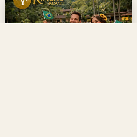
Independência
04 a 07/09/2026
Família
Celebre o orgulho e a união em um ambiente acolhedor.
Dias repletos de atividades recreativas, gastronomia
especial e diversão para todas as idades.